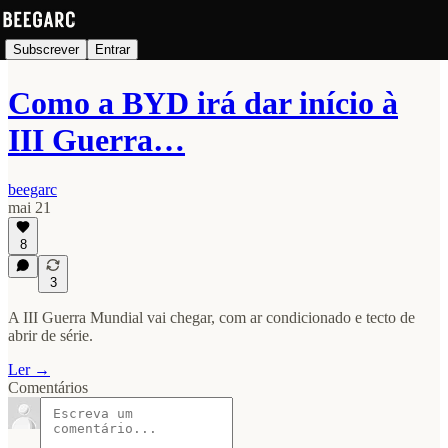
Subscrever
Entrar
Como a BYD irá dar início à
III Guerra…
beegarc
mai 21
8
3
A III Guerra Mundial vai chegar, com ar condicionado e tecto de
abrir de série.
Ler →
Comentários