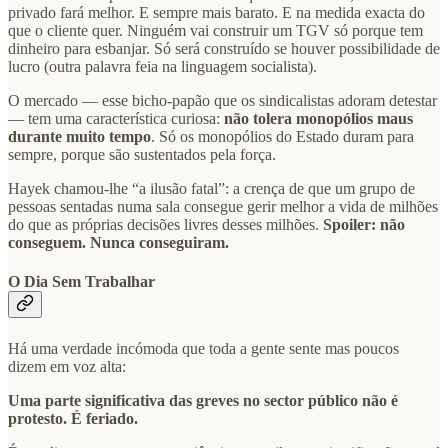
privado fará melhor. E sempre mais barato. E na medida exacta do
que o cliente quer. Ninguém vai construir um TGV só porque tem
dinheiro para esbanjar. Só será construído se houver possibilidade de
lucro (outra palavra feia na linguagem socialista).
O mercado — esse bicho-papão que os sindicalistas adoram detestar
— tem uma característica curiosa:
não tolera monopólios maus
durante muito tempo
. Só os monopólios do Estado duram para
sempre, porque são sustentados pela força.
Hayek chamou-lhe “a ilusão fatal”: a crença de que um grupo de
pessoas sentadas numa sala consegue gerir melhor a vida de milhões
do que as próprias decisões livres desses milhões.
Spoiler: não
conseguem. Nunca conseguiram.
O Dia Sem Trabalhar
Há uma verdade incómoda que toda a gente sente mas poucos
dizem em voz alta:
Uma parte significativa das greves no sector público não é
protesto. É feriado.