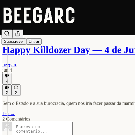
Subscrever
Entrar
Happy Killdozer Day — 4 de J
beegarc
jun 4
4
2
2
Sem o Estado e a sua burocracia, quem nos iria fazer passar da marmi
Ler →
2 Comentários