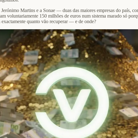
Jerónimo Martins e a Sonae — duas das maiores empresas do país, com d
iram voluntariamente 150 milhões de euros num sistema marado só por
m exactamente quanto vão recuperar — e de onde?