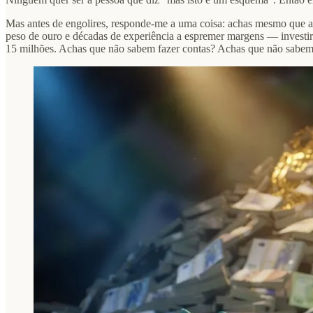
Mas antes de engolires, responde-me a uma coisa: achas mesmo que a 
peso de ouro e décadas de experiência a espremer margens — invest
15 milhões. Achas que não sabem fazer contas? Achas que não sabe