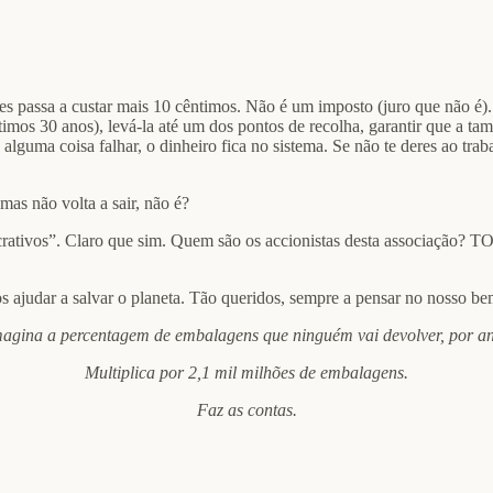
ares passa a custar mais 10 cêntimos. Não é um imposto (juro que não é
mos 30 anos), levá-la até um dos pontos de recolha, garantir que a tamp
alguma coisa falhar, o dinheiro fica no sistema. Se não te deres ao trab
 mas não volta a sair, não é?
ativos”. Claro que sim. Quem são os accionistas desta associação? T
 ajudar a salvar o planeta. Tão queridos, sempre a pensar no nosso be
agina a percentagem de embalagens que ninguém vai devolver, por a
Multiplica por 2,1 mil milhões de embalagens.
Faz as contas.