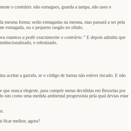
mente o contrário: não esmagues, guarda a tampa, não uses o
s da mesma forma: serão esmagadas na mesma, mas passará a ser pela
ente esmagada, ou o pequeno rasgão no rótulo.
ra estamos a pedir exactamente o contrário.”
E depois admitiu que
stitucionalizado, e robotizado.
 aceitar a garrafa, se o código de barras não estiver riscado. E não
de que nunca elegeste, para cumprir metas decididas em Bruxelas por
o isto como uma medida ambiental progressista pela qual devias estar
te.
i ficar melhor, agora?