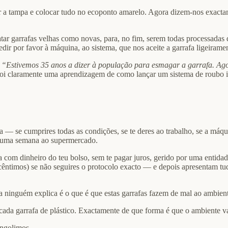
ar a tampa e colocar tudo no ecoponto amarelo. Agora dizem-nos exacta
ratar garrafas velhas como novas, para, no fim, serem todas processada
dir por favor à máquina, ao sistema, que nos aceite a garrafa ligeiram
:
“Estivemos 35 anos a dizer à população para esmagar a garrafa. Ago
foi claramente uma aprendizagem de como lançar um sistema de roubo in
 se cumprires todas as condições, se te deres ao trabalho, se a máquina
te uma semana ao supermercado.
 com dinheiro do teu bolso, sem te pagar juros, gerido por uma entida
êntimos) se não seguires o protocolo exacto — e depois apresentam tud
a ninguém explica é o que é que estas garrafas fazem de mal ao ambien
cada garrafa de plástico. Exactamente de que forma é que o ambiente va
engolimos.