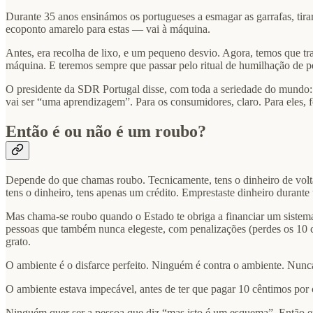
Durante 35 anos ensinámos os portugueses a esmagar as garrafas, tir
ecoponto amarelo para estas — vai à máquina.
Antes, era recolha de lixo, e um pequeno desvio. Agora, temos que t
máquina. E teremos sempre que passar pelo ritual de humilhação de pe
O presidente da SDR Portugal disse, com toda a seriedade do mundo
vai ser “uma aprendizagem”. Para os consumidores, claro. Para eles, 
Então é ou não é um roubo?
Depende do que chamas roubo. Tecnicamente, tens o dinheiro de volta —
tens o dinheiro, tens apenas um crédito. Emprestaste dinheiro duran
Mas chama-se roubo quando o Estado te obriga a financiar um sistema
pessoas que também nunca elegeste, com penalizações (perdes os 10 c
grato.
O ambiente é o disfarce perfeito. Ninguém é contra o ambiente. Nunc
O ambiente estava impecável, antes de ter que pagar 10 cêntimos por 
Ninguém quer ser a pessoa que diz “mas isto é um esquema”. Então 