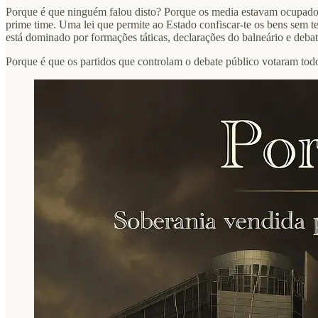
Porque é que ninguém falou disto? Porque os media estavam ocupados
prime time. Uma lei que permite ao Estado confiscar-te os bens sem 
está dominado por formações táticas, declarações do balneário e deba
Porque é que os partidos que controlam o debate público votaram tod