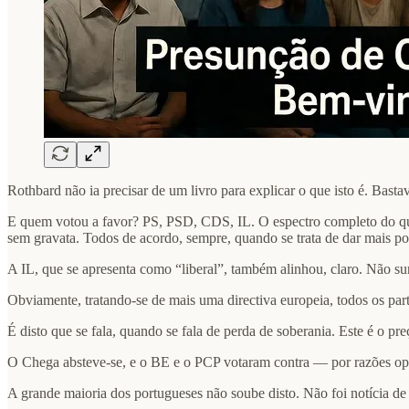
Rothbard não ia precisar de um livro para explicar o que isto é. Bast
E quem votou a favor? PS, PSD, CDS, IL. O espectro completo do que em 
sem gravata. Todos de acordo, sempre, quando se trata de dar mais po
A IL, que se apresenta como “liberal”, também alinhou, claro. Não su
Obviamente, tratando-se de mais uma directiva europeia, todos os par
É disto que se fala, quando se fala de perda de soberania. Este é o pr
O Chega absteve-se, e o BE e o PCP votaram contra — por razões opo
A grande maioria dos portugueses não soube disto. Não foi notícia d