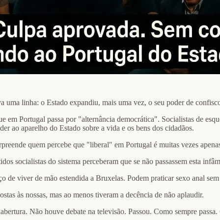
ava uma linha: o Estado expandiu, mais uma vez, o seu poder de confisco
Portugal passa por "alternância democrática". Socialistas de esquerda, 
der ao aparelho do Estado sobre a vida e os bens dos cidadãos.
rpreende quem percebe que "liberal" em Portugal é muitas vezes apenas 
tidos socialistas do sistema perceberam que se não passassem esta infâm
eço de viver de mão estendida a Bruxelas. Podem praticar sexo anal sem q
stas às nossas, mas ao menos tiveram a decência de não aplaudir.
e abertura. Não houve debate na televisão. Passou. Como sempre passa