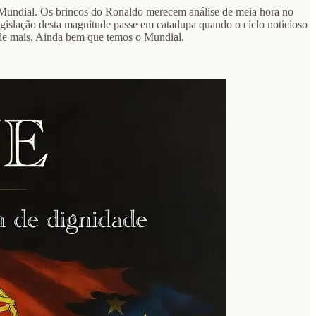
 Mundial. Os brincos do Ronaldo merecem análise de meia hora no
egislação desta magnitude passe em catadupa quando o ciclo noticioso
e de mais. Ainda bem que temos o Mundial.