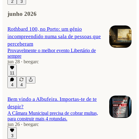
2
3
junho 2026
Rothbard 100, no Porto: um génio
incompreendido numa sala de pessoas que
perceberam
Provavelmente o melhor evento Libertário de
sempre
jun 28
beegarc
•
11
4
4
Bem vindo a Albufeira. Importas-te de te
despir?
A Câmara Municipal precisa de cobrar multas,
para construir mais 4 rotundas.
jun 26
beegarc
•
3