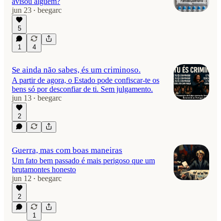
avisou alguém?
jun 23
beegarc
•
5
1
4
Se ainda não sabes, és um criminoso.
A partir de agora, o Estado pode confiscar-te os
bens só por desconfiar de ti. Sem julgamento.
jun 13
beegarc
•
2
Guerra, mas com boas maneiras
Um fato bem passado é mais perigoso que um
brutamontes honesto
jun 12
beegarc
•
2
1