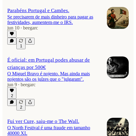
Parabéns Portugal e Camões.
Se precisarem de mais dinheiro para pagar as
festividades, aumentem-me o IRS.
jun 10
beegarc
•
1
É oficial: em Portugal podes abusar de
crianças por 500€
O Miguel Bravo é nojento. Mas ainda mais
nojentos são os juízes que o "julgaram".
jun 9
beegarc
•
2
2
Fui ver Cure, saiu-me o The Wall.
O North Festival é uma fraude em tamanho
40000 XL