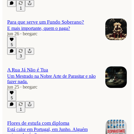
1
Para que serve um Fundo Soberano?
E mais importante, quem o paga?
jun 26
beegarc
•
5
3
A Rua Já Não é Tua
Um Mestrado na Nobre Arte de Parasitar e não
fazer nada.
jun 25
beegarc
•
5
1
Flores de estufa com diploma
Está calor em Portugal, em Junho. Alguém